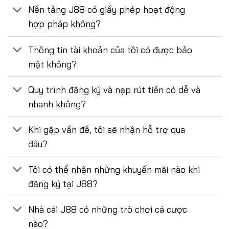
Nền tảng J88 có giấy phép hoạt động
hợp pháp không?
Thông tin tài khoản của tôi có được bảo
mật không?
Quy trình đăng ký và nạp rút tiền có dễ và
nhanh không?
Khi gặp vấn đề, tôi sẽ nhận hỗ trợ qua
đâu?
Tôi có thể nhận những khuyến mãi nào khi
đăng ký tại J88?
Nhà cái J88 có những trò chơi cá cược
nào?