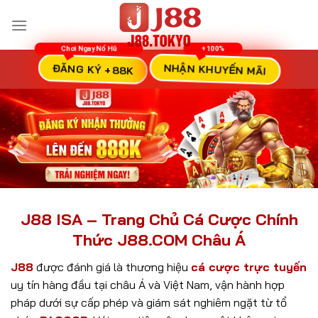
Chuyển
đến
nội
dung
NHẬN KHUYẾN MÃI
ĐĂNG KÝ +88K
J88 ISA – Trang Chủ Cá Cược Chính
Thức J88.COM Châu Á
J88
được đánh giá là thương hiệu
cá cược trực tuyến
uy tín hàng đầu tại châu Á và Việt Nam, vận hành hợp
pháp dưới sự cấp phép và giám sát nghiêm ngặt từ tổ