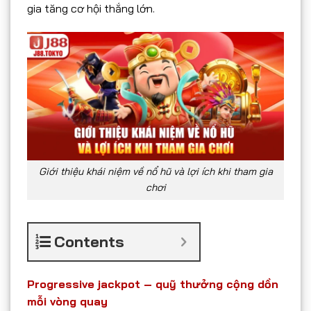
gia tăng cơ hội thắng lớn.
Giới thiệu khái niệm về nổ hũ và lợi ích khi tham gia
chơi
Contents
Progressive jackpot – quỹ thưởng cộng dồn
mỗi vòng quay