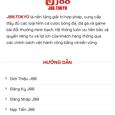
J88.TOKYO
là nền tảng giải trí hợp pháp, cung cấp
đầy đủ các loại hình cá cược bóng đá, đá gà và game
bài đổi thưởng minh bạch. Hệ thống luôn ưu tiên bảo vệ
quyền riêng tư và lợi ích của khách hàng thông qua
các chính sách vận hành công bằng và bền vững.
HƯỚNG DẪN
Giới Thiệu J88
Đăng Ký J88
Đăng Nhập J88
Nạp Tiền J88