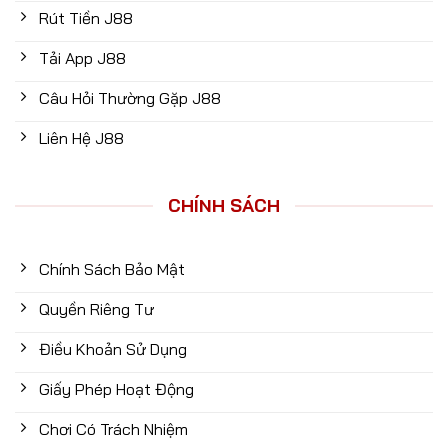
Rút Tiền J88
Tải App J88
Câu Hỏi Thường Gặp J88
Liên Hệ J88
CHÍNH SÁCH
Chính Sách Bảo Mật
Quyền Riêng Tư
Điều Khoản Sử Dụng
Giấy Phép Hoạt Động
Chơi Có Trách Nhiệm