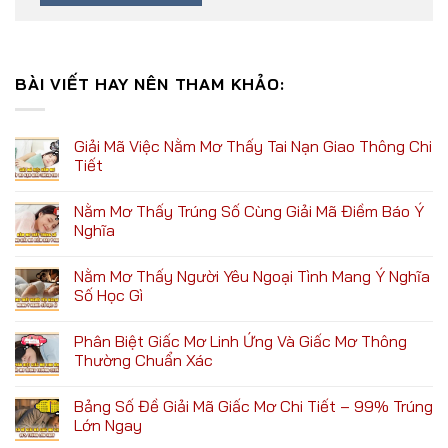
BÀI VIẾT HAY NÊN THAM KHẢO:
Giải Mã Việc Nằm Mơ Thấy Tai Nạn Giao Thông Chi
Tiết
Nằm Mơ Thấy Trúng Số Cùng Giải Mã Điềm Báo Ý
Nghĩa
Nằm Mơ Thấy Người Yêu Ngoại Tình Mang Ý Nghĩa
Số Học Gì
Phân Biệt Giấc Mơ Linh Ứng Và Giấc Mơ Thông
Thường Chuẩn Xác
Bảng Số Đề Giải Mã Giấc Mơ Chi Tiết – 99% Trúng
Lớn Ngay