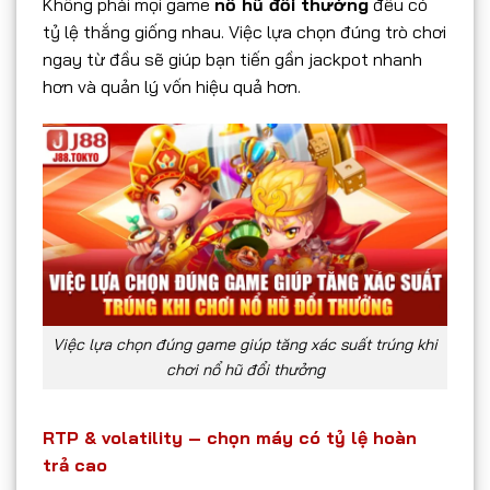
Không phải mọi game
nổ hũ đổi thưởng
đều có
tỷ lệ thắng giống nhau. Việc lựa chọn đúng trò chơi
ngay từ đầu sẽ giúp bạn tiến gần jackpot nhanh
hơn và quản lý vốn hiệu quả hơn.
Việc lựa chọn đúng game giúp tăng xác suất trúng khi
chơi nổ hũ đổi thưởng
RTP & volatility – chọn máy có tỷ lệ hoàn
trả cao